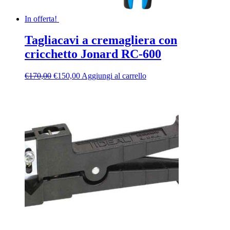
In offerta!
Tagliacavi a cremagliera con
cricchetto Jonard RC-600
Il
Il
€
170,00
€
150,00
Aggiungi al carrello
prezzo
prezzo
originale
attuale
era:
è:
€170,00.
€150,00.