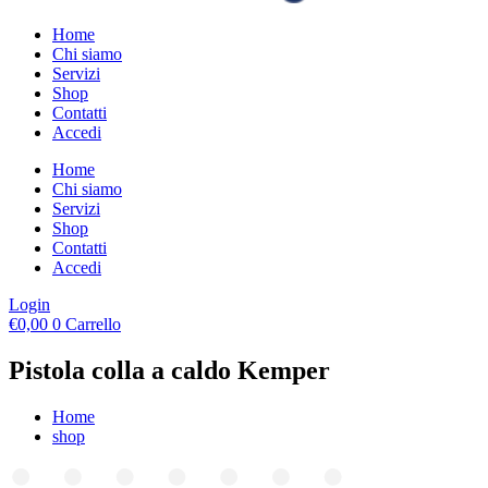
Home
Chi siamo
Servizi
Shop
Contatti
Accedi
Home
Chi siamo
Servizi
Shop
Contatti
Accedi
Login
€
0,00
0
Carrello
Pistola colla a caldo Kemper
Home
shop