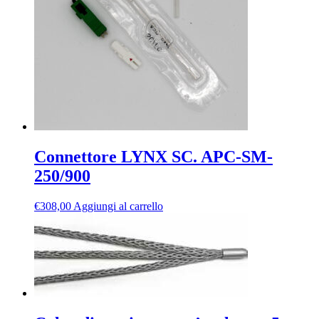
Connettore LYNX SC. APC-SM-
250/900
€
308,00
Aggiungi al carrello