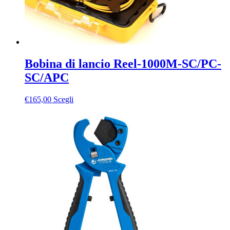
Bobina di lancio Reel-1000M-SC/PC-
SC/APC
Questo
€
165,00
Scegli
prodotto
ha
più
varianti.
Le
opzioni
possono
essere
scelte
nella
pagina
del
prodotto