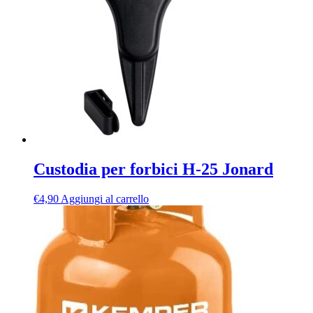
€14,00
opzioni
possono
essere
scelte
nella
pagina
del
prodotto
Custodia per forbici H-25 Jonard
€
4,90
Aggiungi al carrello