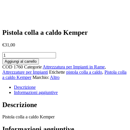
Pistola colla a caldo Kemper
€
31,00
Pistola
colla
Aggiungi al carrello
a
COD
1760
Categorie
Attrezzatura per Impianti in Rame
,
caldo
Attrezzature per Impianti
Etichette
pistola colla a caldo
,
Pistola colla
Kemper
a caldo Kemper
Marchio:
Altro
quantità
Descrizione
Informazioni aggiuntive
Descrizione
Pistola colla a caldo Kemper
Informazioni aggiuntive