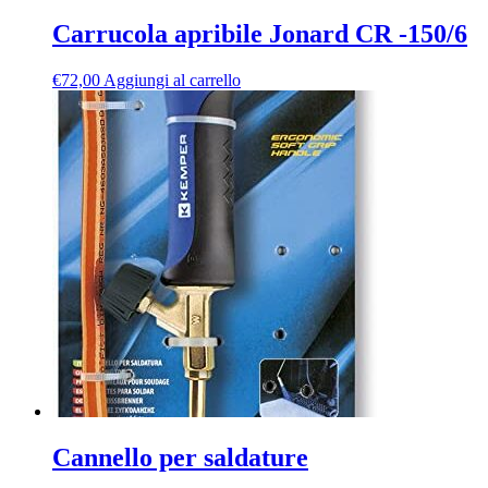
Carrucola apribile Jonard CR -150/6
€
72,00
Aggiungi al carrello
Cannello per saldature