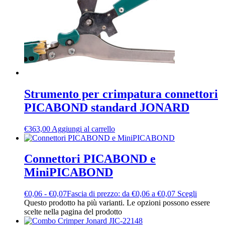
Strumento per crimpatura connettori
PICABOND standard JONARD
€
363,00
Aggiungi al carrello
Connettori PICABOND e
MiniPICABOND
€
0,06
-
€
0,07
Fascia di prezzo: da €0,06 a €0,07
Scegli
Questo prodotto ha più varianti. Le opzioni possono essere
scelte nella pagina del prodotto