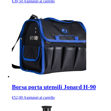
€
39,50
Aggiungi al carrello
Borsa porta utensili Jonard H-90
€
52,00
Aggiungi al carrello