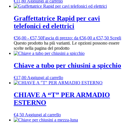
€
11,80
Aggiungi al carrello
Graffettatrice Rapid per cavi
telefonici ed elettrici
€
56,00
-
€
57,50
Fascia di prezzo: da €56,00 a €57,50
Scegli
Questo prodotto ha più varianti. Le opzioni possono essere
scelte nella pagina del prodotto
Chiave a tubo per chiusini a spicchio
€
17,00
Aggiungi al carrello
CHIAVE A “T” PER ARMADIO
ESTERNO
€
4,50
Aggiungi al carrello