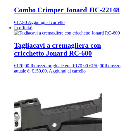
Combo Crimper Jonard JIC-22148
€
17,80
Aggiungi al carrello
In offerta!
Tagliacavi a cremagliera con
cricchetto Jonard RC-600
€
170,00
Il prezzo originale era: €170,00.
€
150,00
Il prezzo
attuale è: €150,00.
Aggiungi al carrello