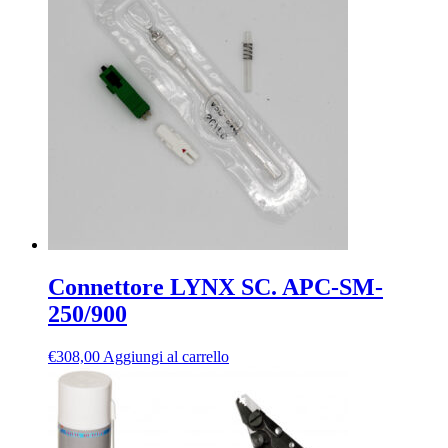
Connettore LYNX SC. APC-SM-
250/900
€
308,00
Aggiungi al carrello