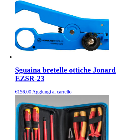
Sguaina bretelle ottiche Jonard
EZSR-23
€
156,00
Aggiungi al carrello