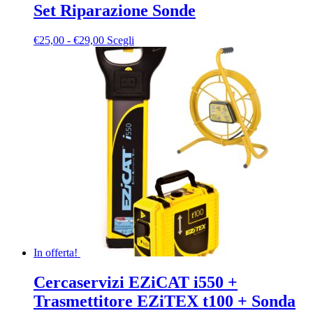
Set Riparazione Sonde
Fascia
Questo
€
25,00
-
€
29,00
Scegli
di
prodotto
prezzo:
ha
da
più
€25,00
varianti.
a
Le
€29,00
opzioni
possono
essere
scelte
nella
pagina
del
prodotto
In offerta!
Cercaservizi EZiCAT i550 +
Trasmettitore EZiTEX t100 + Sonda