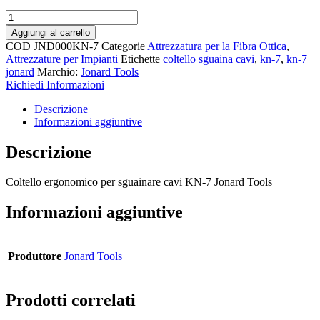
Coltello
sguainacavi
Aggiungi al carrello
Jonard
COD
JND000KN-7
Categorie
Attrezzatura per la Fibra Ottica
,
KN-
Attrezzature per Impianti
Etichette
coltello sguaina cavi
,
kn-7
,
kn-7
7
jonard
Marchio:
Jonard Tools
quantità
Richiedi Informazioni
Descrizione
Informazioni aggiuntive
Descrizione
Coltello ergonomico per sguainare cavi KN-7 Jonard Tools
Informazioni aggiuntive
Produttore
Jonard Tools
Prodotti correlati