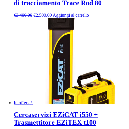
di tracciamento Trace Rod 80
Il
Il
€
3.400,00
€
2.500,00
Aggiungi al carrello
prezzo
prezzo
originale
attuale
era:
è:
€3.400,00.
€2.500,00.
In offerta!
Cercaservizi EZiCAT i550 +
Trasmettitore EZiTEX t100