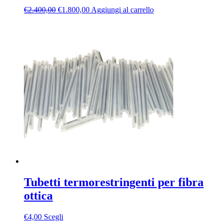
Il
Il
€
2.400,00
€
1.800,00
Aggiungi al carrello
prezzo
prezzo
originale
attuale
era:
è:
€2.400,00.
€1.800,00.
Tubetti termorestringenti per fibra
ottica
Questo
€
4,00
Scegli