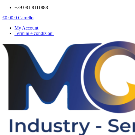
Vai
+39 081 8111888
al
€
0,00
0
Carrello
contenuto
My Account
Termini e condizioni