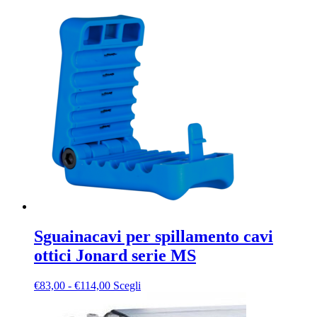
prodotto
ha
più
varianti.
Le
opzioni
possono
essere
scelte
nella
pagina
del
prodotto
Sguainacavi per spillamento cavi
ottici Jonard serie MS
Fascia
Questo
€
83,00
-
€
114,00
Scegli
di
prodotto
prezzo:
ha