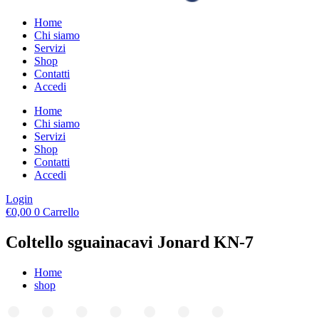
Home
Chi siamo
Servizi
Shop
Contatti
Accedi
Home
Chi siamo
Servizi
Shop
Contatti
Accedi
Login
€
0,00
0
Carrello
Coltello sguainacavi Jonard KN-7
Home
shop