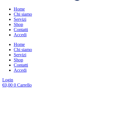
Home
Chi siamo
Servizi
Shop
Contatti
Accedi
Home
Chi siamo
Servizi
Shop
Contatti
Accedi
Login
€
0,00
0
Carrello