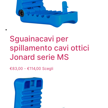
Sguainacavi per
spillamento cavi ottici
Jonard serie MS
Fascia
Questo
€
83,00
-
€
114,00
Scegli
di
prodotto
prezzo:
ha
da
più
€83,00
varianti.
a
Le
€114,00
opzioni