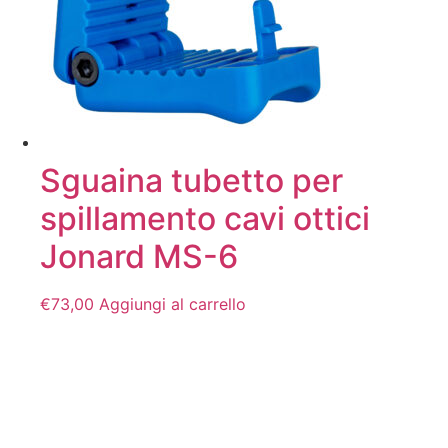
possono
essere
scelte
nella
pagina
del
prodotto
Sguaina tubetto per
spillamento cavi ottici
Jonard MS-6
€
73,00
Aggiungi al carrello