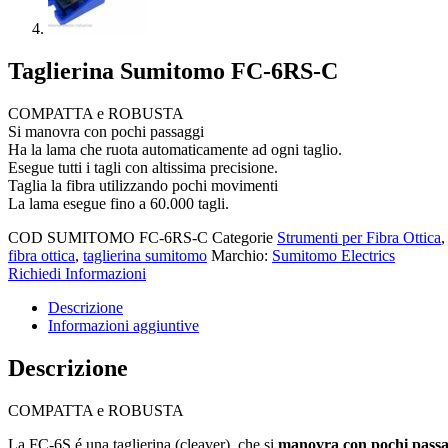
Taglierina Sumitomo FC-6RS-C
COMPATTA e ROBUSTA
Si manovra con pochi passaggi
Ha la lama che ruota automaticamente ad ogni taglio.
Esegue tutti i tagli con altissima precisione.
Taglia la fibra utilizzando pochi movimenti
La lama esegue fino a 60.000 tagli.
COD
SUMITOMO FC-6RS-C
Categorie
Strumenti per Fibra Ottica
fibra ottica
,
taglierina sumitomo
Marchio:
Sumitomo Electrics
Richiedi Informazioni
Descrizione
Informazioni aggiuntive
Descrizione
COMPATTA e ROBUSTA
La FC-6S é una taglierina (cleaver) che si
manovra con pochi passa