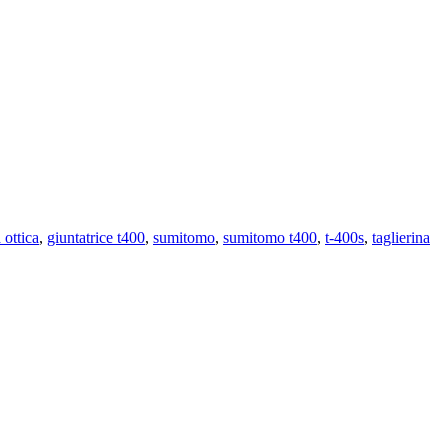
 ottica
,
giuntatrice t400
,
sumitomo
,
sumitomo t400
,
t-400s
,
taglierina