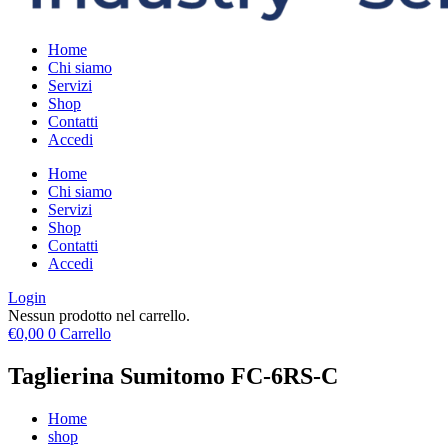
Home
Chi siamo
Servizi
Shop
Contatti
Accedi
Home
Chi siamo
Servizi
Shop
Contatti
Accedi
Login
Nessun prodotto nel carrello.
€
0,00
0
Carrello
Taglierina Sumitomo FC-6RS-C
Home
shop