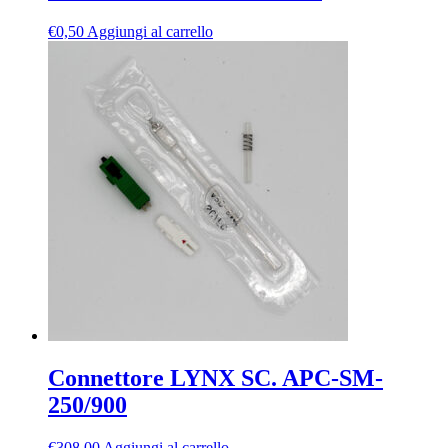
€
0,50
Aggiungi al carrello
Connettore LYNX SC. APC-SM-
250/900
€
308,00
Aggiungi al carrello