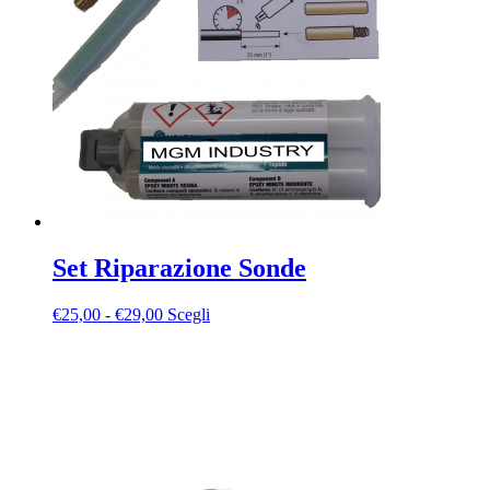
Set Riparazione Sonde
Fascia
Questo
€
25,00
-
€
29,00
Scegli
di
prodotto
prezzo:
ha
da
più
€25,00
varianti.
a
Le
€29,00
opzioni
possono
essere