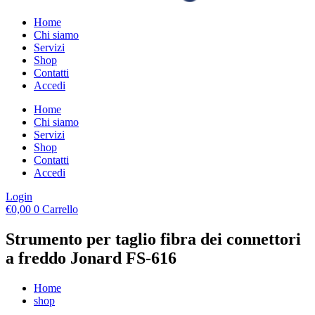
Home
Chi siamo
Servizi
Shop
Contatti
Accedi
Home
Chi siamo
Servizi
Shop
Contatti
Accedi
Login
€
0,00
0
Carrello
Strumento per taglio fibra dei connettori
a freddo Jonard FS-616
Home
shop