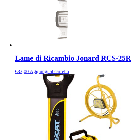
scelte
nella
pagina
del
prodotto
Lame di Ricambio Jonard RCS-25R
€
33,00
Aggiungi al carrello