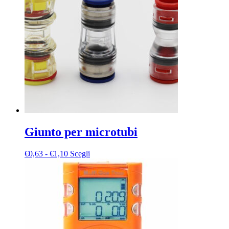
Giunto per microtubi
Fascia
Questo
€
0,63
-
€
1,10
Scegli
di
prodotto
prezzo:
ha
da
più
€0,63
varianti.
a
Le
€1,10
opzioni
possono
essere