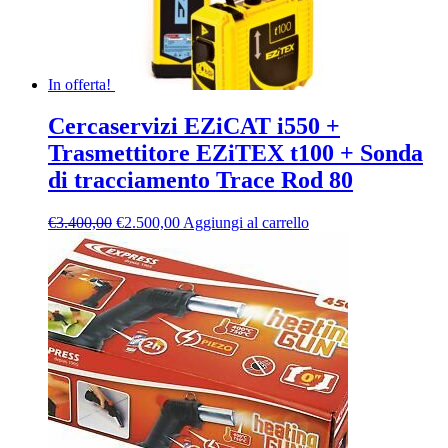
In offerta!
Cercaservizi EZiCAT i550 +
Trasmettitore EZiTEX t100 + Sonda
di tracciamento Trace Rod 80
Il
Il
€
3.400,00
€
2.500,00
Aggiungi al carrello
prezzo
prezzo
originale
attuale
era:
è:
€3.400,00.
€2.500,00.