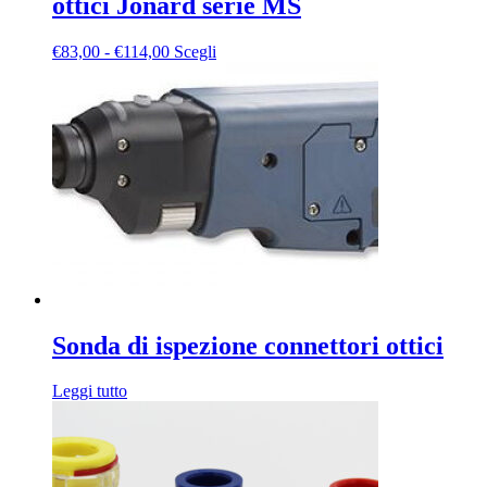
ottici Jonard serie MS
Fascia
Questo
€
83,00
-
€
114,00
Scegli
di
prodotto
prezzo:
ha
da
più
€83,00
varianti.
a
Le
€114,00
opzioni
possono
essere
scelte
nella
pagina
del
prodotto
Sonda di ispezione connettori ottici
Leggi tutto