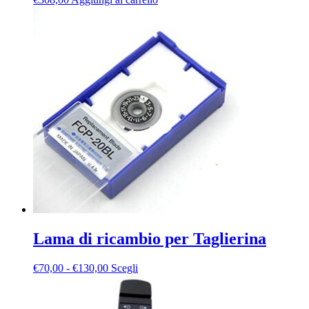
Lama di ricambio per Taglierina
Fascia
Questo
€
70,00
-
€
130,00
Scegli
di
prodotto
prezzo:
ha
da
più