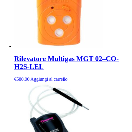
scelte
nella
pagina
del
prodotto
Rilevatore Multigas MGT 02–CO-
H2S-LEL
€
580,00
Aggiungi al carrello