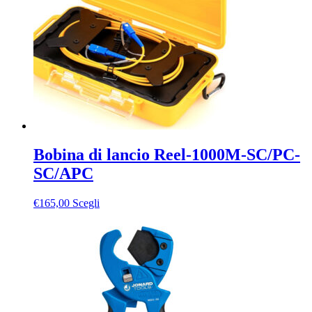
Bobina di lancio Reel-1000M-SC/PC-
SC/APC
Questo
€
165,00
Scegli
prodotto
ha
più
varianti.
Le
opzioni
possono
essere