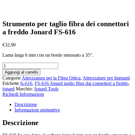
Strumento per taglio fibra dei connettori
a freddo Jonard FS-616
€
32,90
Lama larga 6 mm con un bordo smussato a 35°.
Strumento
per
Aggiungi al carrello
taglio
Categorie
Attrezzatura per la Fibra Ottica
,
Attrezzature per Impianti
fibra
Etichette
fs-616
,
FS-616 Jonard taglio fibra dai connettori a freddo
,
dei
jonard
Marchio:
Jonard Tools
connettori
Richiedi Informazioni
a
freddo
Descrizione
Jonard
Informazioni aggiuntive
FS-
616
Descrizione
quantità