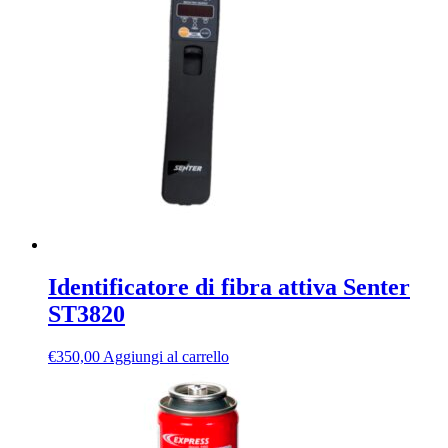
€70,00
varianti.
a
Le
€130,00
opzioni
possono
essere
scelte
nella
pagina
del
prodotto
Identificatore di fibra attiva Senter
ST3820
€
350,00
Aggiungi al carrello