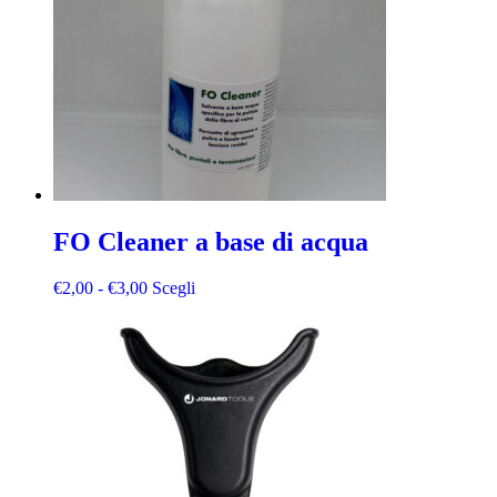
FO Cleaner a base di acqua
€
2,00
-
€
3,00
Scegli