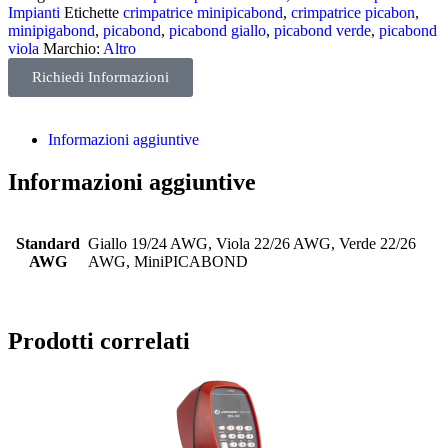
Impianti
Etichette
crimpatrice minipicabond
,
crimpatrice picabon
,
minipigabond
,
picabond
,
picabond giallo
,
picabond verde
,
picabond
viola
Marchio:
Altro
Richiedi Informazioni
Informazioni aggiuntive
Informazioni aggiuntive
Standard
Giallo 19/24 AWG, Viola 22/26 AWG, Verde 22/26
AWG
AWG, MiniPICABOND
Prodotti correlati