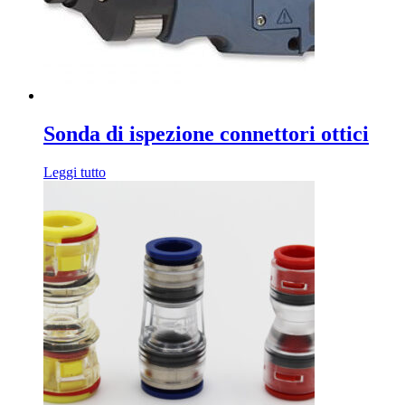
possono
essere
scelte
nella
pagina
del
prodotto
Sonda di ispezione connettori ottici
Leggi tutto