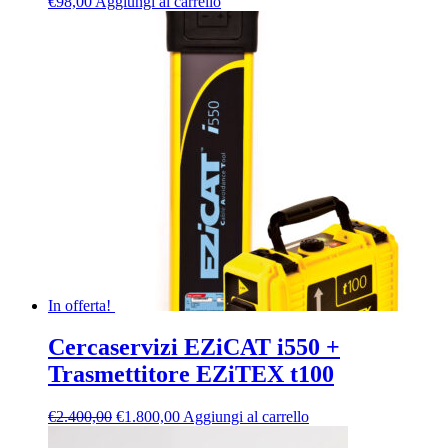
€
98,00
Aggiungi al carrello
In offerta!
Cercaservizi EZiCAT i550 +
Trasmettitore EZiTEX t100
Il
Il
€
2.400,00
€
1.800,00
Aggiungi al carrello
prezzo
prezzo