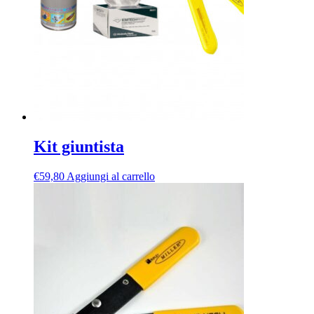
essere
scelte
nella
pagina
del
prodotto
Kit giuntista
€
59,80
Aggiungi al carrello