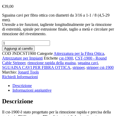
€
39,00
Sguaina cavi per fibra ottica con diametri da 3/16 a 1-1 / 8 (4,5-29
mm).
Utensile a tre funzioni, tagliente longitudinalmente per la rimozione
di estremità, spirale per estrusione finale, taglio a metà e circolare per
rimozione del rivestimento.
Sguainacavi
Jonard
Aggiungi al carrello
CST-
COD
JNDCST1900
Categorie
Attrezzatura per la Fibra Ottica
,
1900
Attrezzature per Impianti
Etichette
cst-1900
,
CST-1900 - Round
quantità
Cable Stripper
,
rimozione rapida della guaina
,
sguaina cavi
,
SGUAINA CAVI PER FIBRA OTTICA
,
stripper
,
stripper cst-1900
Marchio:
Jonard Tools
Richiedi Informazioni
Descrizione
Informazioni aggiuntive
Descrizione
Il cst-1900 è stato progettato per la rimozione rapida e precisa della