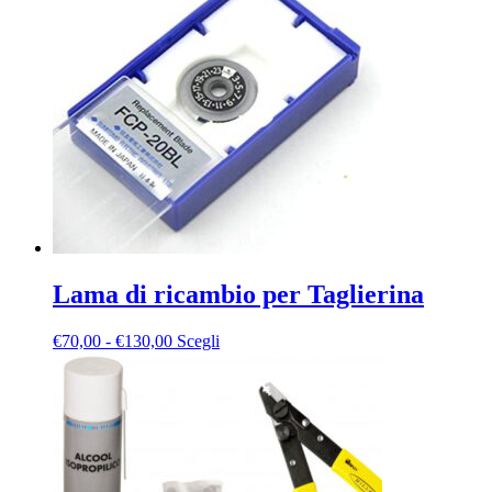
Lama di ricambio per Taglierina
Fascia
Questo
€
70,00
-
€
130,00
Scegli
di
prodotto
prezzo:
ha
da
più
€70,00
varianti.
a
Le
€130,00
opzioni
possono