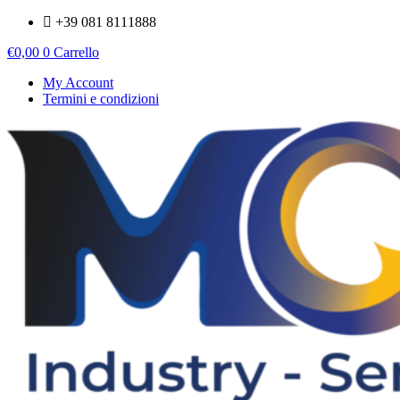
Vai
+39 081 8111888
al
€
0,00
0
Carrello
contenuto
My Account
Termini e condizioni