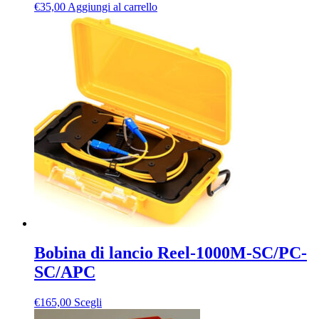
€
35,00
Aggiungi al carrello
Bobina di lancio Reel-1000M-SC/PC-
SC/APC
Questo
€
165,00
Scegli
prodotto