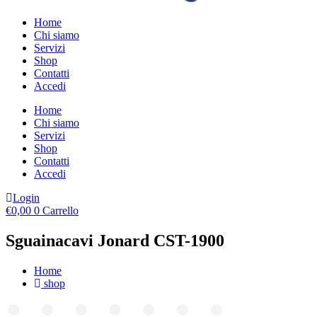
Home
Chi siamo
Servizi
Shop
Contatti
Accedi
Home
Chi siamo
Servizi
Shop
Contatti
Accedi
Login
€
0,00
0
Carrello
Sguainacavi Jonard CST-1900
Home
shop