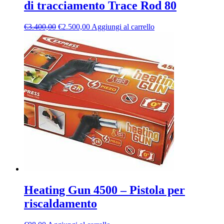
di tracciamento Trace Rod 80
Il
Il
€
3.400,00
€
2.500,00
Aggiungi al carrello
prezzo
prezzo
originale
attuale
era:
è:
€3.400,00.
€2.500,00.
Heating Gun 4500 – Pistola per
riscaldamento