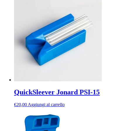
originale
attuale
era:
è:
€2.400,00.
€1.800,00.
QuickSleever Jonard PSI-15
€
20,00
Aggiungi al carrello