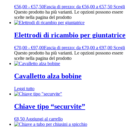
€
56,00
-
€
57,50
Fascia di prezzo: da €56,00 a €57,50
Scegli
Questo prodotto ha più varianti. Le opzioni possono essere
scelte nella pagina del prodotto
Elettrodi di ricambio per giuntatrice
€
70,00
-
€
97,00
Fascia di prezzo: da €70,00 a €97,00
Scegli
Questo prodotto ha più varianti. Le opzioni possono essere
scelte nella pagina del prodotto
Cavalletto alza bobine
Leggi tutto
Chiave tipo “securvite”
€
8,50
Aggiungi al carrello