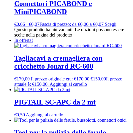
Connettori PICABOND e
MiniPICABOND
€
0,06
-
€
0,07
Fascia di prezzo: da €0,06 a €0,07
Scegli
Questo prodotto ha più varianti. Le opzioni possono essere
scelte nella pagina del prodotto
In offerta!
Tagliacavi a cremagliera con
cricchetto Jonard RC-600
€
170,00
Il prezzo originale era: €170,00.
€
150,00
Il prezzo
attuale è: €150,00.
Aggiungi al carrello
PIGTAIL SC-APC da 2 mt
€
0,50
Aggiungi al carrello
Tool per la pulizia delle ferule,