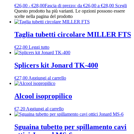
€
26,00
-
€
28,00
Fascia di prezzo: da €26,00 a €28,00
Scegli
Questo prodotto ha più varianti. Le opzioni possono essere
scelte nella pagina del prodotto
Taglia tubetti circolare MILLER FTS
€
22,00
Leggi tutto
Splicers kit Jonard TK-400
€
27,00
Aggiungi al carrello
Alcool isopropilico
€
7,20
Aggiungi al carrello
Sguaina tubetto per spillamento cavi