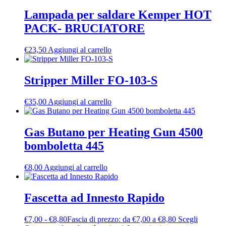
Lampada per saldare Kemper HOT
PACK- BRUCIATORE
€
23,50
Aggiungi al carrello
Stripper Miller FO-103-S
€
35,00
Aggiungi al carrello
Gas Butano per Heating Gun 4500
bomboletta 445
€
8,00
Aggiungi al carrello
Fascetta ad Innesto Rapido
€
7,00
-
€
8,80
Fascia di prezzo: da €7,00 a €8,80
Scegli