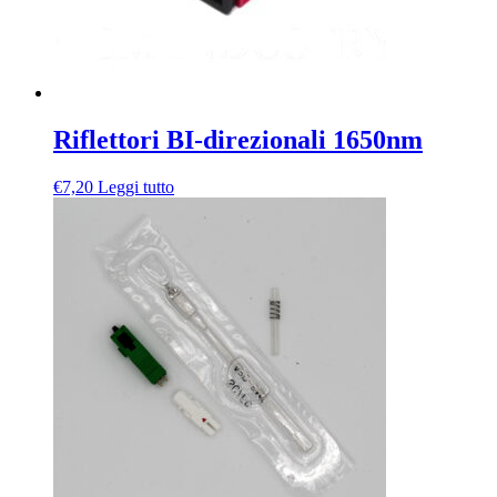
Riflettori BI-direzionali 1650nm
€
7,20
Leggi tutto