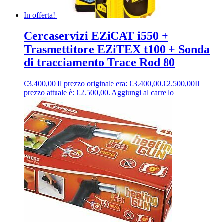
In offerta!
Cercaservizi EZiCAT i550 +
Trasmettitore EZiTEX t100 + Sonda
di tracciamento Trace Rod 80
€
3.400,00
Il prezzo originale era: €3.400,00.
€
2.500,00
Il
prezzo attuale è: €2.500,00.
Aggiungi al carrello