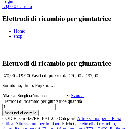
Login
€
0,00
0
Carrello
Elettrodi di ricambio per giuntatrice
Home
shop
Elettrodi di ricambio per giuntatrice
€
70,00
-
€
97,00
Fascia di prezzo: da €70,00 a €97,00
Sumitomo, Inno, Fujikura…
Marca
Svuota
Elettrodi di ricambio per giuntatrice quantità
Aggiungi al carrello
COD
Electrodes/ER-10/T-25e
Categorie
Attrezzatura per la Fibra
Ottica
,
Attrezzature per Impianti
Etichette
elettrodi di ricambio
,
elettrodi per giuntatri
,
Elettrodi Sumitomo per T72 e T400
,
Fujikura
,