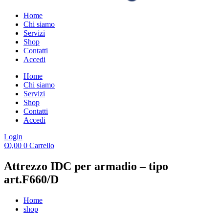
Home
Chi siamo
Servizi
Shop
Contatti
Accedi
Home
Chi siamo
Servizi
Shop
Contatti
Accedi
Login
€
0,00
0
Carrello
Attrezzo IDC per armadio – tipo
art.F660/D
Home
shop