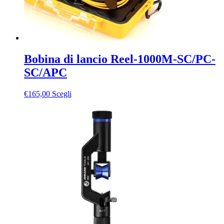
Bobina di lancio Reel-1000M-SC/PC-
SC/APC
Questo
€
165,00
Scegli
prodotto
ha
più
varianti.
Le
opzioni
possono
essere
scelte
nella
pagina
del
prodotto