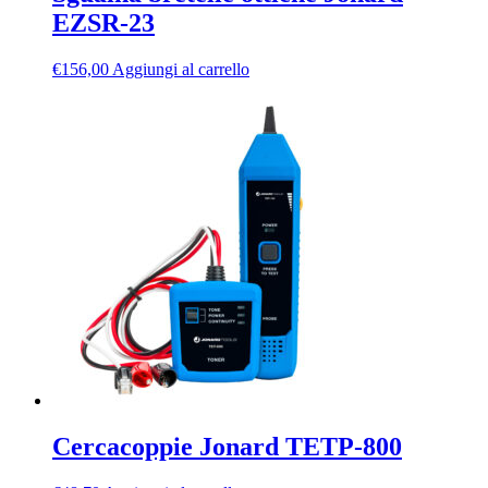
EZSR-23
€
156,00
Aggiungi al carrello
Cercacoppie Jonard TETP-800