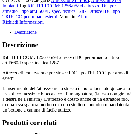
COD
ART400
Categorie
Attrezzature di Posa
,
Attrezzature per
armadio
Impianti
Tag
Rif. TELECOM: 1256-05/94 attrezzo IDC per
–
armadio - tipo art.F660/D spec. tecnica 1287 - strisce IDC tipo
tipo
TRUCCO per armadi esterni.
Marchio:
Altro
art.F660/D
Richiedi Informazioni
quantità
Descrizione
Descrizione
Rif. TELECOM: 1256-05/94 attrezzo IDC per armadio – tipo
art.F660/D spec. tecnica 1287
Attrezzo di connessione per strisce IDC tipo TRUCCO per armadi
esterni
L’inserimento dell’attrezzo nella striscia è molto facilitato grazie alla
testa di connessione bloccata con l’impugnatura, (la testa non gira né
a destra né a sinistra). L’attrezzo è dotato anche di un estrattore filo,
di una leva sgancia modulo e di un estrattore modulo comandato da
un bottone a camma di facile utilizzo.
Prodotti correlati