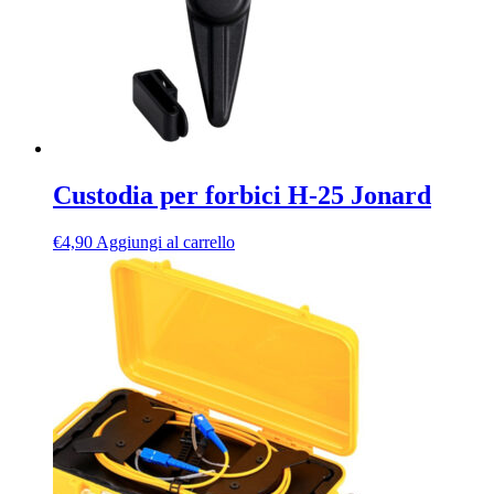
nella
pagina
del
prodotto
Custodia per forbici H-25 Jonard
€
4,90
Aggiungi al carrello