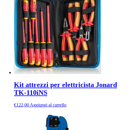
€130,00
varianti.
a
Le
€1.050,00
opzioni
possono
essere
scelte
nella
pagina
del
prodotto
Kit attrezzi per elettricista Jonard
TK-110iNS
€
122,00
Aggiungi al carrello