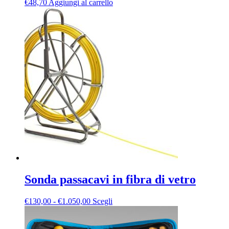
€
48,70
Aggiungi al carrello
Sonda passacavi in fibra di vetro
Fascia
Questo
€
130,00
-
€
1.050,00
Scegli
di
prodotto
prezzo:
ha
da
più