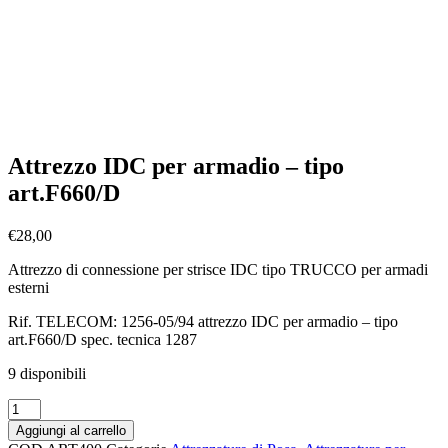
Attrezzo IDC per armadio – tipo
art.F660/D
€
28,00
Attrezzo di connessione per strisce IDC tipo TRUCCO per armadi
esterni
Rif. TELECOM: 1256-05/94 attrezzo IDC per armadio – tipo
art.F660/D spec. tecnica 1287
9 disponibili
Attrezzo
IDC
Aggiungi al carrello
per