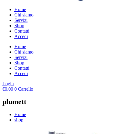
Home
Chi siamo
Servizi
Shop
Contatti
Accedi
Home
Chi siamo
Servizi
Shop
Contatti
Accedi
Login
€
0,00
0
Carrello
plumett
Home
shop