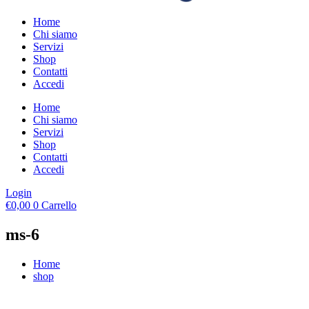
Home
Chi siamo
Servizi
Shop
Contatti
Accedi
Home
Chi siamo
Servizi
Shop
Contatti
Accedi
Login
€
0,00
0
Carrello
ms-6
Home
shop