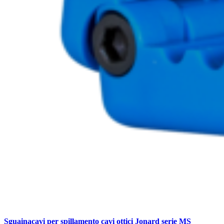
Sguainacavi per spillamento cavi ottici Jonard serie MS