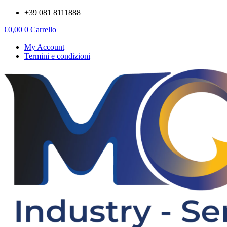
Vai
+39 081 8111888
al
€
0,00
0
Carrello
contenuto
My Account
Termini e condizioni